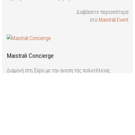
Διαβάσετε περισσότερα
στο
Maistrali Event
Maistrali Concierge
Διαμονή στη Σύρο με την άνεση της πολυτέλειας.
Πολυτελείς βίλες προς ενοικίαση στη Σύρο και
αποκλειστικές προσωπικές υπηρεσίες φιλοξενίας στα
μέτρα σας όπως υπηρεσίες σοφέρ, ιδιωτικές
ξεναγήσεις, υπηρεσίες ομορφιάς & υγείας και άλλα.
Διαβάσετε περισσότερα
στο
Maistrali Concierge