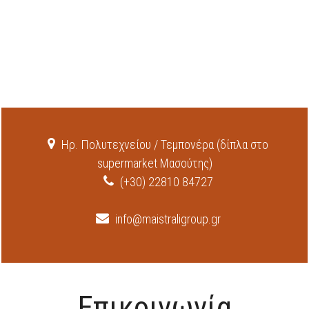
Ηρ. Πολυτεχνείου / Τεμπονέρα (δίπλα στο
supermarket Μασούτης)
(+30) 22810 84727
info@maistraligroup.gr
Επικοινωνία