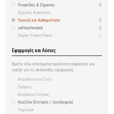
Πινακίδες & Σήμανση
Χημικές Αναλύσεις
Υγιεινή και Καθαριότητα
safetychecked
Kepler-PowerPharm
Εφαρμογές και Λύσεις
Βρείτε εδώ επιλεγμένα προϊόνατα ασφαλείας και
υγείας για τις ακόλουθες εφαρμογές:
Ασφάλεια στο Σπίτι
Σκάφος
Ασφάλεια Πισίνας
Κουζίνα (Εστίαση / Ξενοδοχεία)
Παρκινγκ