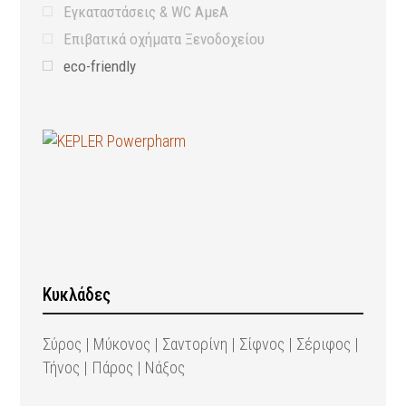
Εγκαταστάσεις & WC ΑμεΑ
Επιβατικά οχήματα Ξενοδοχείου
eco-friendly
Προληπτικά μέτρα υγιεινής
Εξοπλισμός Ναυαγοσώστη
Κυκλάδες
Σύρος | Μύκονος | Σαντορίνη | Σίφνος | Σέριφος |
Τήνος | Πάρος | Νάξος