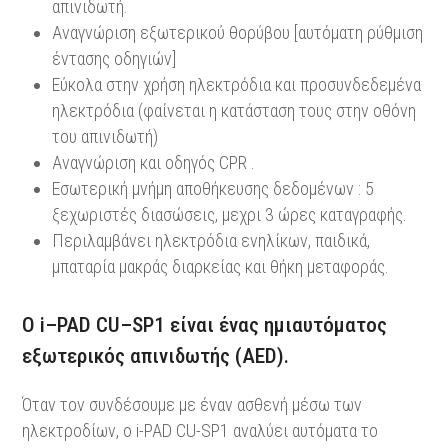
απινιδωτή.
Αναγνώριση εξωτερικού θορύβου [αυτόματη ρύθμιση
έντασης οδηγιών]
Εύκολα στην χρήση ηλεκτρόδια και προσυνδεδεμένα
ηλεκτρόδια (φαίνεται η κατάσταση τους στην οθόνη
του απινιδωτή)
Αναγνώριση και οδηγός CPR .
Εσωτερική μνήμη αποθήκευσης δεδομένων : 5
ξεχωριστές διασώσεις, μεχρι 3 ώρες καταγραφής.
Περιλαμβάνει ηλεκτρόδια ενηλίκων, παιδικά,
μπαταρία μακράς διαρκείας και θήκη μεταφοράς.
Ο
i
–
PAD
CU
–
SP
1 είναι ένας ημιαυτόματος
εξωτερικός απινιδωτής (
AED
).
Όταν τον συνδέσουμε με έναν ασθενή μέσω των
ηλεκτροδίων, ο i-PAD CU-SP1 αναλύει αυτόματα το