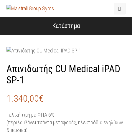
Κατάστημα
Απινιδωτής CU Medical iPAD
SP-1
1.340,00
€
Τελική τιμή με ΦΠΑ 6%
(περιλαμβάνει τσάντα μεταφοράς, ηλεκτρόδια ενηλίκων
& παιδικά)