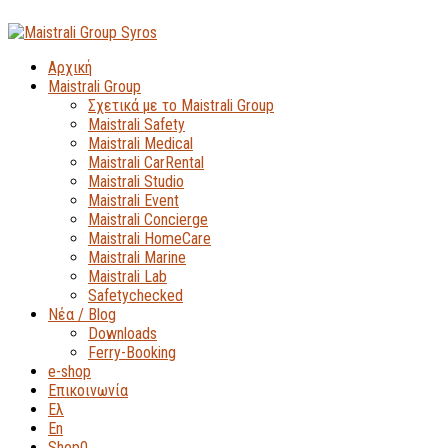
Αρχική
Maistrali Group
Σχετικά με το Maistrali Group
Maistrali Safety
Maistrali Medical
Maistrali CarRental
Maistrali Studio
Maistrali Event
Maistrali Concierge
Maistrali HomeCare
Maistrali Marine
Maistrali Lab
Safetychecked
Νέα / Blog
Downloads
Ferry-Booking
e-shop
Επικοινωνία
Ελ
En
Shop
0