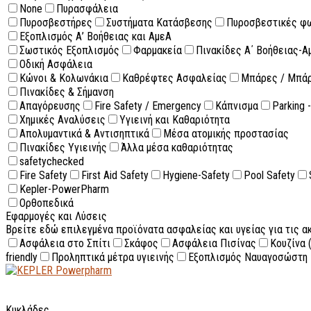
None
Πυρασφάλεια
Πυροσβεστήρες
Συστήματα Κατάσβεσης
Πυροσβεστικές φ
Εξοπλισμός Α’ Βοήθειας και ΑμεΑ
Σωστικός Εξοπλισμός
Φαρμακεία
Πινακίδες Α΄ Βοήθειας-Α
Οδική Ασφάλεια
Κώνοι & Κολωνάκια
Καθρέφτες Ασφαλείας
Μπάρες / Μπά
Πινακίδες & Σήμανση
Απαγόρευσης
Fire Safety / Emergency
Κάπνισμα
Parking 
Χημικές Αναλύσεις
Υγιεινή και Καθαριότητα
Απολυμαντικά & Αντισηπτικά
Μέσα ατομικής προστασίας
Πινακίδες Υγιεινής
Άλλα μέσα καθαριότητας
safetychecked
Fire Safety
First Aid Safety
Hygiene-Safety
Pool Safety
Kepler-PowerPharm
Ορθοπεδικά
Εφαρμογές και Λύσεις
Βρείτε εδώ επιλεγμένα προϊόνατα ασφαλείας και υγείας για τις 
Ασφάλεια στο Σπίτι
Σκάφος
Ασφάλεια Πισίνας
Κουζίνα 
friendly
Προληπτικά μέτρα υγιεινής
Εξοπλισμός Ναυαγοσώστη
Κυκλάδες