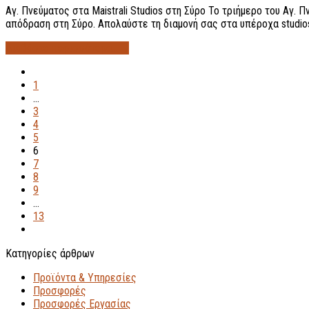
Αγ. Πνεύματος στα Maistrali Studios στη Σύρο Το τριήμερο του Αγ. 
απόδραση στη Σύρο. Απολαύστε τη διαμονή σας στα υπέροχα studio
Διαβάστε περισσότερα...
→
1
…
3
4
5
6
7
8
9
…
13
Κατηγορίες άρθρων
Προϊόντα & Υπηρεσίες
Προσφορές
Προσφορές Εργασίας