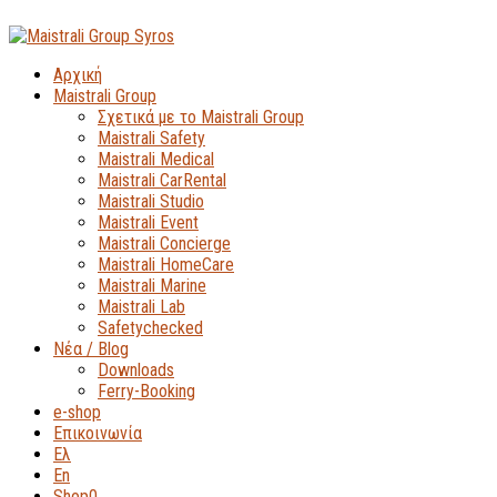
Αρχική
Maistrali Group
Σχετικά με το Maistrali Group
Maistrali Safety
Maistrali Medical
Maistrali CarRental
Maistrali Studio
Maistrali Event
Maistrali Concierge
Maistrali HomeCare
Maistrali Marine
Maistrali Lab
Safetychecked
Νέα / Blog
Downloads
Ferry-Booking
e-shop
Επικοινωνία
Ελ
En
Shop
0