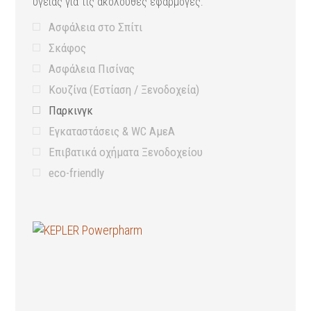
υγείας για τις ακόλουθες εφαρμογές:
Ασφάλεια στο Σπίτι
Σκάφος
Ασφάλεια Πισίνας
Κουζίνα (Εστίαση / Ξενοδοχεία)
Παρκινγκ
Εγκαταστάσεις & WC ΑμεΑ
Επιβατικά οχήματα Ξενοδοχείου
eco-friendly
Προληπτικά μέτρα υγιεινής
Εξοπλισμός Ναυαγοσώστη