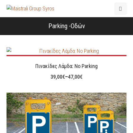
Parking -Οδών
Πινακίδες Λάμδα: Νο Parking
39,00
€
–
47,00
€