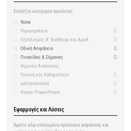
Επιλέξτε κατηγορία προιόντος:
None
Πυρασφάλεια
Εξοπλισμός Α’ Βοήθειας και ΑμεΑ
Οδική Ασφάλεια
Πινακίδες & Σήμανση
Χημικές Αναλύσεις
Υγιεινή και Καθαριότητα
safetychecked
Kepler-PowerPharm
Εφαρμογές και Λύσεις
Βρείτε εδώ επιλεγμένα προϊόνατα ασφαλείας και