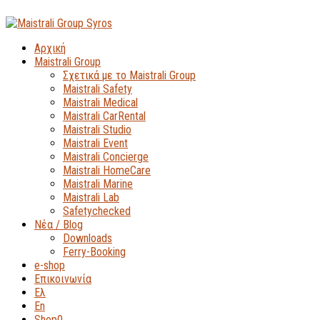
Αρχική
Maistrali Group
Σχετικά με το Maistrali Group
Maistrali Safety
Maistrali Medical
Maistrali CarRental
Maistrali Studio
Maistrali Event
Maistrali Concierge
Maistrali HomeCare
Maistrali Marine
Maistrali Lab
Safetychecked
Νέα / Blog
Downloads
Ferry-Booking
e-shop
Επικοινωνία
Ελ
En
Shop
0