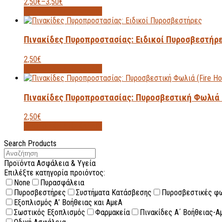
2,50
€
–
3,50
€
ΠΡΟΣΘΗΚΗ ΣΤΟ ΚΑΛΑΘΙ
Πινακίδες Πυροπροστασίας: Eιδικοί Πυροσβεστήρ
2,50
€
ΠΡΟΣΘΗΚΗ ΣΤΟ ΚΑΛΑΘΙ
Πινακίδες Πυροπροστασίας: Πυροσβεστική Φωλιά (
2,50
€
ΠΡΟΣΘΗΚΗ ΣΤΟ ΚΑΛΑΘΙ
Search Products
Προϊόντα Ασφάλεια & Υγεία
Επιλέξτε κατηγορία προιόντος:
None
Πυρασφάλεια
Πυροσβεστήρες
Συστήματα Κατάσβεσης
Πυροσβεστικές φ
Εξοπλισμός Α’ Βοήθειας και ΑμεΑ
Σωστικός Εξοπλισμός
Φαρμακεία
Πινακίδες Α΄ Βοήθειας-Α