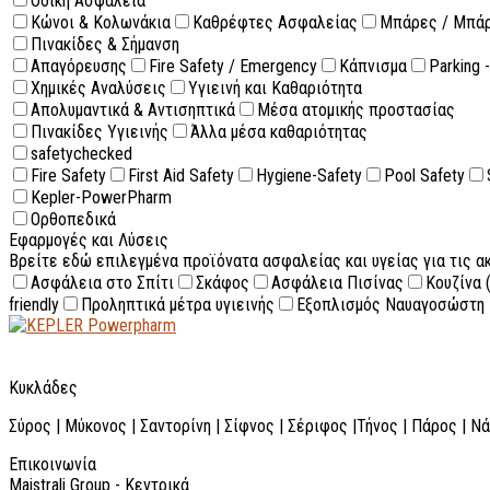
Οδική Ασφάλεια
Κώνοι & Κολωνάκια
Καθρέφτες Ασφαλείας
Μπάρες / Μπά
Πινακίδες & Σήμανση
Απαγόρευσης
Fire Safety / Emergency
Κάπνισμα
Parking 
Χημικές Αναλύσεις
Υγιεινή και Καθαριότητα
Απολυμαντικά & Αντισηπτικά
Μέσα ατομικής προστασίας
Πινακίδες Υγιεινής
Άλλα μέσα καθαριότητας
safetychecked
Fire Safety
First Aid Safety
Hygiene-Safety
Pool Safety
Kepler-PowerPharm
Ορθοπεδικά
Εφαρμογές και Λύσεις
Βρείτε εδώ επιλεγμένα προϊόνατα ασφαλείας και υγείας για τις 
Ασφάλεια στο Σπίτι
Σκάφος
Ασφάλεια Πισίνας
Κουζίνα 
friendly
Προληπτικά μέτρα υγιεινής
Εξοπλισμός Ναυαγοσώστη
Κυκλάδες
Σύρος | Μύκονος | Σαντορίνη | Σίφνος | Σέριφος |Τήνος | Πάρος | Ν
Επικοινωνία
Maistrali Group - Κεντρικά