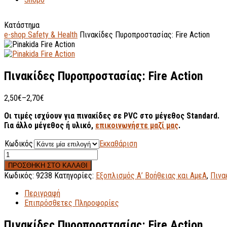
Κατάστημα
e-shop Safety & Health
Πινακίδες Πυροπροστασίας: Fire Action
Πινακίδες Πυροπροστασίας: Fire Action
2,50
€
–
2,70
€
Οι τιμές ισχύουν για πινακίδες σε PVC στο μέγεθος Standard.
Για άλλο μέγεθος ή υλικό,
επικοινωνήστε μαζί μας
.
Κωδικός
Εκκαθάριση
ΠΡΟΣΘΗΚΗ ΣΤΟ ΚΑΛΑΘΙ
Κωδικός:
9238
Κατηγορίες:
Εξοπλισμός Α’ Βοήθειας και ΑμεΑ
,
Πινα
Περιγραφή
Επιπρόσθετες Πληροφορίες
Πινακίδες Πυροπροστασίας: Fire Action