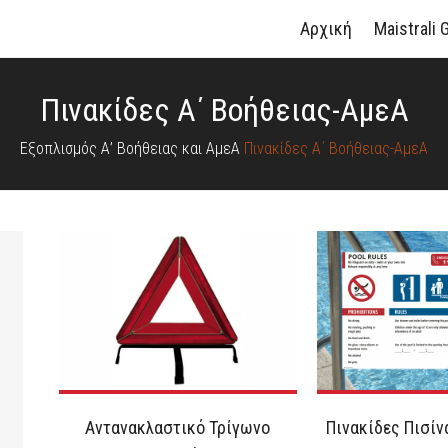
Αρχική
Maistrali 
Πινακίδες Α΄ Βοήθειας-ΑμεΑ
Εξοπλισμός Α’ Βοήθειας και ΑμεΑ
Πινακίδες Α΄ Βοήθειας-ΑμεΑ
Αντανακλαστικό Τρίγωνο
Πινακίδες Πισίνα