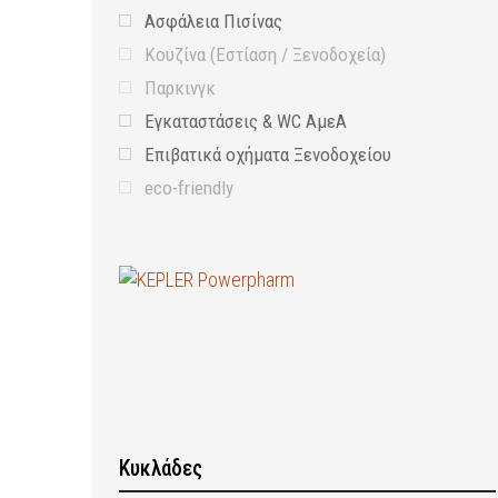
Ασφάλεια Πισίνας
Κουζίνα (Εστίαση / Ξενοδοχεία)
Παρκινγκ
Εγκαταστάσεις & WC ΑμεΑ
Επιβατικά οχήματα Ξενοδοχείου
eco-friendly
Προληπτικά μέτρα υγιεινής
Εξοπλισμός Ναυαγοσώστη
Κυκλάδες